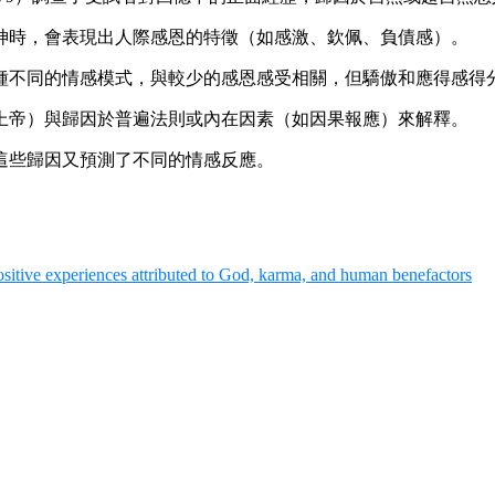
神時，會表現出人際感恩的特徵（如感激、欽佩、負債感）。
種不同的情感模式，與較少的感恩感受相關，但驕傲和應得感得
上帝）與歸因於普遍法則或內在因素（如因果報應）來解釋。
這些歸因又預測了不同的情感反應。
 positive experiences attributed to God, karma, and human benefactors